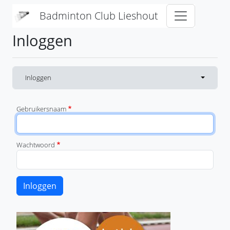
Overslaan en naar de inhoud gaan
Badminton Club Lieshout
Inloggen
Primaire tabs
(actieve tabblad)
Toggle ta
Inloggen
Gebruikersnaam
Wachtwoord