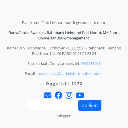
Badminton Club Lieshout wordt gesponsord door:
BouwCenter Swinkels, Rabobank Helmond Peel Noord, MK Sport,
BouwBaar Bouwmanagement
Kamer van Koophandel Eindhoven 40.23.72.51 - Rabobank Helmond
Peel Noord NL 46 RABO 01 28 91 23 24
Secretariaat : Diony Janssen, tel.
0651638925
E-mail :
secretariaat@badmintonclublieshout.nl
O p g e r i c h t 1 9 7 2
Zoeken
Gebruikersmenu
Inloggen