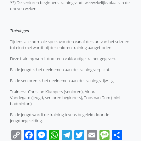
**) De senioren beginners training vind tweewekelijks plaats in de
oneven weken
Trainingen
Tijdens alle normale speelavonden vanaf de start van het seizoen
tot eind mei wordt bij de senioren training aangeboden.
Deze training wordt door een vakkundige trainer gegeven.
Bij de jeugd is het deelnemen aan de training verplicht.
Bij de senioren is het deelnemen aan de training vrijwillig.
Trainers: Christian Klumpers (senioren), Ainara
Vandegard (jeugd, senioren beginners), Toos van Dam (mini
badminton)
Bij de jeugd wordt de training tevens begeleid door de
jeugdbegeleiding.
Copy
Facebook
Messenger
WhatsApp
Telegram
Twitter
Email
Messa
Sha