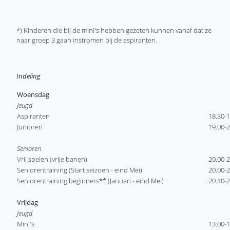
*) Kinderen die bij de mini's hebben gezeten kunnen vanaf dat ze
naar groep 3 gaan instromen bij de aspiranten.
Indeling
Woensdag
Jeugd
Aspiranten
18.30-1
Junioren
19.00-2
Senioren
Vrij spelen (vrije banen)
20.00-2
Seniorentraining (Start seizoen - eind Mei)
20.00-2
Seniorentraining beginners** (Januari - eind Mei)
20.10-2
Vrijdag
Jeugd
Mini's
13:00-1