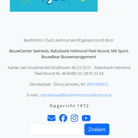
Badminton Club Lieshout wordt gesponsord door:
BouwCenter Swinkels, Rabobank Helmond Peel Noord, MK Sport,
BouwBaar Bouwmanagement
Kamer van Koophandel Eindhoven 40.23.72.51 - Rabobank Helmond
Peel Noord NL 46 RABO 01 28 91 23 24
Secretariaat : Diony Janssen, tel.
0651638925
E-mail :
secretariaat@badmintonclublieshout.nl
O p g e r i c h t 1 9 7 2
Zoeken