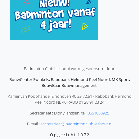
Badminton Club Lieshout wordt gesponsord door:
BouwCenter Swinkels, Rabobank Helmond Peel Noord, MK Sport,
BouwBaar Bouwmanagement
Kamer van Koophandel Eindhoven 40.23.72.51 - Rabobank Helmond
Peel Noord NL 46 RABO 01 28 91 23 24
Secretariaat : Diony Janssen, tel.
0651638925
E-mail :
secretariaat@badmintonclublieshout.nl
O p g e r i c h t 1 9 7 2