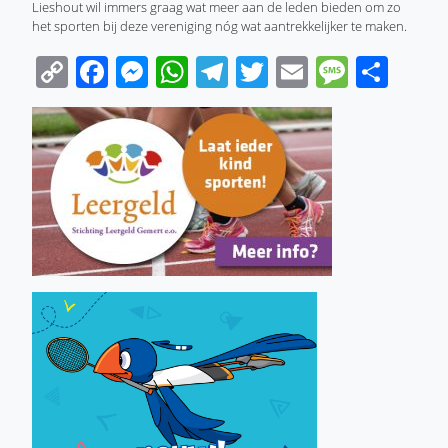
Lieshout wil immers graag wat meer aan de leden bieden om zo
het sporten bij deze vereniging nóg wat aantrekkelijker te maken.
Copy
Facebook
Messenger
WhatsApp
Telegram
Twitter
Email
Messa
Sha
Link