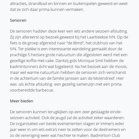
attracties, strandbad en binnen en buitenspelen geweest en weet
dat ze zich daar prima kunnen vermaken.
Senioren
De senioren hadden deze keer een iets andere seizoen-afsluiting.
Zij zijn allereerst op bezoek geweest bij het Laarbeekse IVN. Op de
fiets is de groep afgereisd naar “de Bimd”, het clubhuis van het
IVN. Ter plekke is een interessante wandeling gemaakt door de
prachtige 5 hectare grote natuurtuin die afgesloten werd met een
gezellige koffie-met-cake. Dankzij gids Monique Smit hebben de
badmintonners écht wat bijgeleerd. Na het bezoek aan de mooie,
maar wel warme natuurtuin hebben de senioren zich verschanst
in de achtertuin van de familie Janssen aan de Molendreef. Hier
was -als échte afsluiting- een gezellig samenzijn met een prima
voorbereidde barbecue.
Meer bieden
De senioren kunnen terugkijken op een zeer geslaagde einde-
seizoen-activiteit. Ook de jeugd zal de activiteit zeker waarderen.
De organisaties van beide evenementen slagen er immers ieder
jaar weer in om iets extra’s neer te zetten voor de deelnemers en
zo de vereniging weer wat hechter te maken. Badminton Club