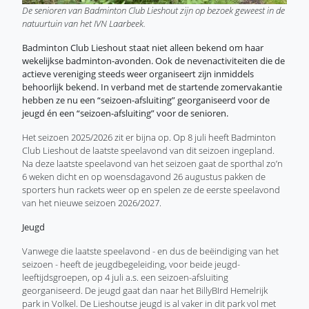
De senioren van Badminton Club Lieshout zijn op bezoek geweest in de
natuurtuin van het IVN Laarbeek.
Badminton Club Lieshout staat niet alleen bekend om haar
wekelijkse badminton-avonden. Ook de nevenactiviteiten die de
actieve vereniging steeds weer organiseert zijn inmiddels
behoorlijk bekend. In verband met de startende zomervakantie
hebben ze nu een “seizoen-afsluiting” georganiseerd voor de
jeugd én een “seizoen-afsluiting” voor de senioren.
Het seizoen 2025/2026 zit er bijna op. Op 8 juli heeft Badminton
Club Lieshout de laatste speelavond van dit seizoen ingepland.
Na deze laatste speelavond van het seizoen gaat de sporthal zo’n
6 weken dicht en op woensdagavond 26 augustus pakken de
sporters hun rackets weer op en spelen ze de eerste speelavond
van het nieuwe seizoen 2026/2027.
Jeugd
Vanwege die laatste speelavond - en dus de beëindiging van het
seizoen - heeft de jeugdbegeleiding, voor beide jeugd-
leeftijdsgroepen, op 4 juli a.s. een seizoen-afsluiting
georganiseerd. De jeugd gaat dan naar het BillyBIrd Hemelrijk
park in Volkel. De Lieshoutse jeugd is al vaker in dit park vol met