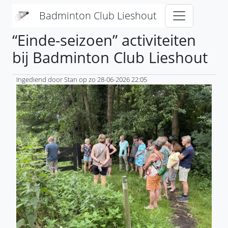
Overslaan en naar de inhoud gaan
Badminton Club Lieshout
“Einde-seizoen” activiteiten
bij Badminton Club Lieshout
Ingediend door
Stan
op
zo 28-06-2026 22:05