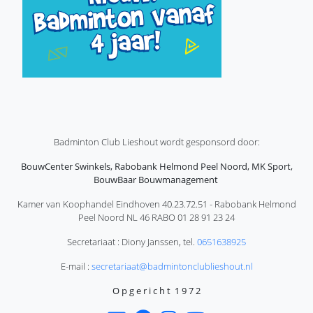
Badminton Club Lieshout wordt gesponsord door:
BouwCenter Swinkels, Rabobank Helmond Peel Noord, MK Sport,
BouwBaar Bouwmanagement
Kamer van Koophandel Eindhoven 40.23.72.51 - Rabobank Helmond
Peel Noord NL 46 RABO 01 28 91 23 24
Secretariaat : Diony Janssen, tel.
0651638925
E-mail :
secretariaat@badmintonclublieshout.nl
O p g e r i c h t 1 9 7 2