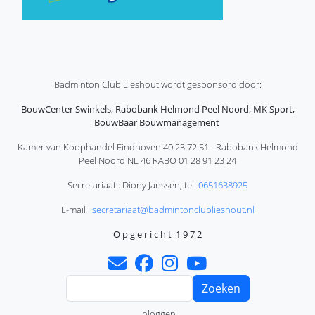
Badminton Club Lieshout wordt gesponsord door:
BouwCenter Swinkels, Rabobank Helmond Peel Noord, MK Sport,
BouwBaar Bouwmanagement
Kamer van Koophandel Eindhoven 40.23.72.51 - Rabobank Helmond
Peel Noord NL 46 RABO 01 28 91 23 24
Secretariaat : Diony Janssen, tel.
0651638925
E-mail :
secretariaat@badmintonclublieshout.nl
O p g e r i c h t 1 9 7 2
Zoeken
Gebruikersmenu
Inloggen