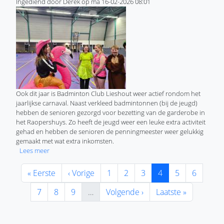
Ingediend door
Derek
op
ma 16-02-2026 08:01
Ook dit jaar is Badminton Club Lieshout weer actief rondom het
jaarlijkse carnaval. Naast verkleed badmintonnen (bij de jeugd)
hebben de senioren gezorgd voor bezetting van de garderobe in
het Raopershuys. Zo heeft de jeugd weer een leuke extra activiteit
gehad en hebben de senioren de penningmeester weer gelukkig
gemaakt met wat extra inkomsten.
over Carnaval bij Badminton Club Lieshout
Lees meer
Paginering
Eerste pagina
Vorige pagina
Pagina
Pagina
Pagina
Huidige pagina
Pagina
Pagina
« Eerste
‹ Vorige
1
2
3
4
5
6
Pagina
Pagina
Pagina
Volgende pagina
Laatste pagina
7
8
9
…
Volgende ›
Laatste »