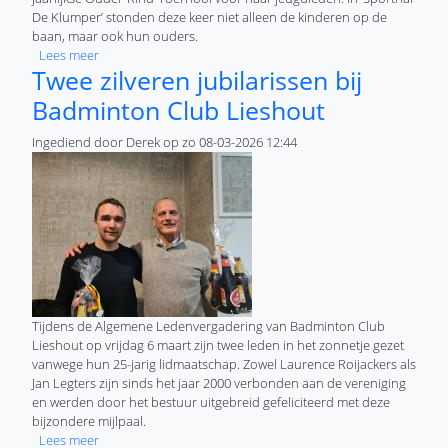
De Klumper’ stonden deze keer niet alleen de kinderen op de
baan, maar ook hun ouders.
over Ouder-Kind-Toernooi bij Badminton Club Lieshout
Lees meer
Twee zilveren jubilarissen bij
Badminton Club Lieshout
Ingediend door
Derek
op
zo 08-03-2026 12:44
Tijdens de Algemene Ledenvergadering van Badminton Club
Lieshout op vrijdag 6 maart zijn twee leden in het zonnetje gezet
vanwege hun 25-jarig lidmaatschap. Zowel Laurence Roijackers als
Jan Legters zijn sinds het jaar 2000 verbonden aan de vereniging
en werden door het bestuur uitgebreid gefeliciteerd met deze
bijzondere mijlpaal.
over Twee zilveren jubilarissen bij Badminton Club Lieshout
Lees meer