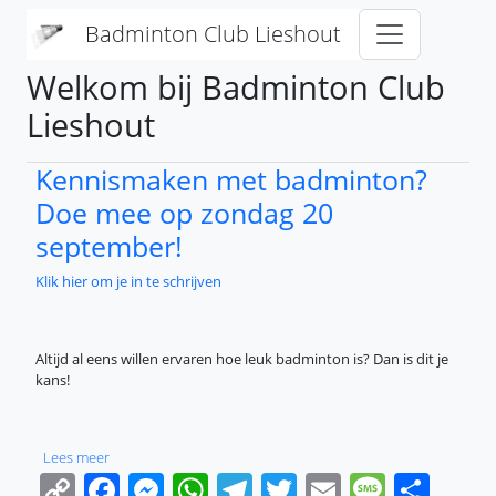
Overslaan en naar de inhoud gaan
Badminton Club Lieshout
Welkom bij Badminton Club
Lieshout
Kennismaken met badminton?
Doe mee op zondag 20
september!
Klik hier om je in te schrijven
Altijd al eens willen ervaren hoe leuk badminton is? Dan is dit je
kans!
over Kennismaken met badminton? Doe mee op zondag 20 
Lees meer
Copy
Facebook
Messenger
WhatsApp
Telegram
Twitter
Email
Messa
Sha