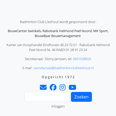
Badminton Club Lieshout wordt gesponsord door:
BouwCenter Swinkels, Rabobank Helmond Peel Noord, MK Sport,
BouwBaar Bouwmanagement
Kamer van Koophandel Eindhoven 40.23.72.51 - Rabobank Helmond
Peel Noord NL 46 RABO 01 28 91 23 24
Secretariaat : Diony Janssen, tel.
0651638925
E-mail :
secretariaat@badmintonclublieshout.nl
O p g e r i c h t 1 9 7 2
Zoeken
Gebruikersmenu
Inloggen