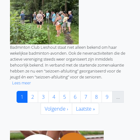
Badminton Club Lieshout staat niet alleen bekend om haar
wekelijkse badminton-avonden. Ook de nevenactiviteiten die de
actieve vereniging steeds weer organiseert zijn inmiddels
behoorlijk bekend. In verband met de startende zomervakantie
hebben ze nu een “seizoen-afsluiting” georganiseerd voor de
jeugd én een “seizoen-afsluiting” voor de senioren.
over “Einde-seizoen” activiteiten bij Badminton Club Lieshou
Lees meer
Paginering
Huidige pagina
Pagina
Pagina
Pagina
Pagina
Pagina
Pagina
Pagina
Pagina
1
2
3
4
5
6
7
8
9
…
Volgende pagina
Laatste pagina
Volgende ›
Laatste »